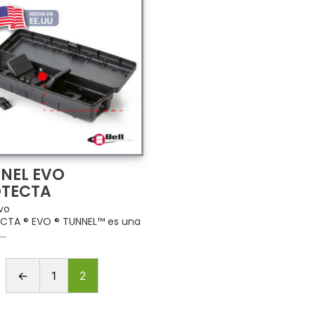
NEL EVO
TECTA
vo
CTA ® EVO ® TUNNEL™ es una
..
←
1
2