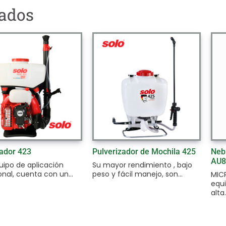
nados
ador 423
Pulverizador de Mochila 425
Neb
AU8
uipo de aplicación
Su mayor rendimiento , bajo
onal, cuenta con un...
peso y fácil manejo, son...
MIC
equ
alta.