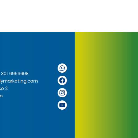
 301 6963608
vdymarketing.com
so 2
co