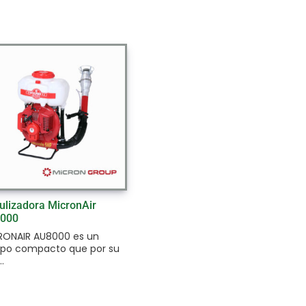
ulizadora MicronAir
000
RONAIR AU8000 es un
ipo compacto que por su
..