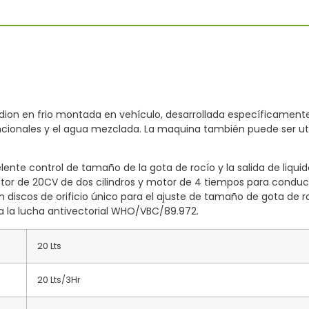
on en frio montada en vehículo, desarrollada específicamente
encionales y el agua mezclada. La maquina también puede ser util
te control de tamaño de la gota de rocío y la salida de liquido, 
tor de 20CV de dos cilindros y motor de 4 tiempos para conduci
discos de orificio único para el ajuste de tamaño de gota de ro
a la lucha antivectorial WHO/VBC/89.972.
20 Lts
20 Lts/3Hr