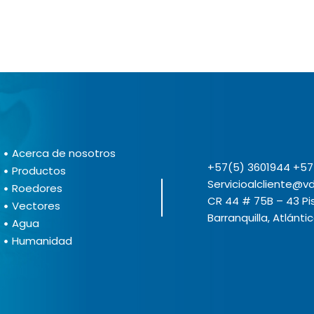
Acerca de nosotros
+57(5) 3601944 +57
Productos
Servicioalcliente@
Roedores
CR 44 # 75B – 43 Pi
Vectores
Barranquilla, Atlánti
Agua
Humanidad